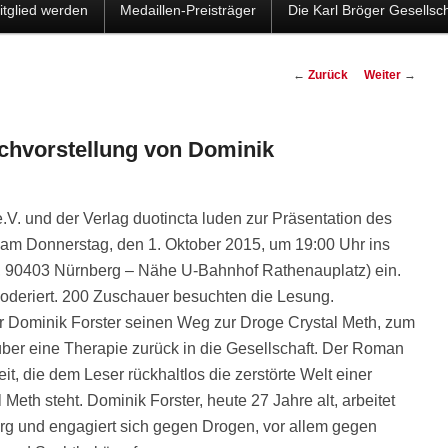
itglied werden
Medaillen-Preisträger
Die Karl Bröger Gesellsch
Beitragsnavigation
←
Zurück
Weiter
→
uchvorstellung von Dominik
.V. und der Verlag duotincta luden zur Präsentation des
r am Donnerstag, den 1. Oktober 2015, um 19:00 Uhr ins
2, 90403 Nürnberg – Nähe U-Bahnhof Rathenauplatz) ein.
oderiert. 200 Zuschauer besuchten die Lesung.
r Dominik Forster seinen Weg zur Droge Crystal Meth, zum
ber eine Therapie zurück in die Gesellschaft. Der Roman
t, die dem Leser rückhaltlos die zerstörte Welt einer
Meth steht. Dominik Forster, heute 27 Jahre alt, arbeitet
rg und engagiert sich gegen Drogen, vor allem gegen