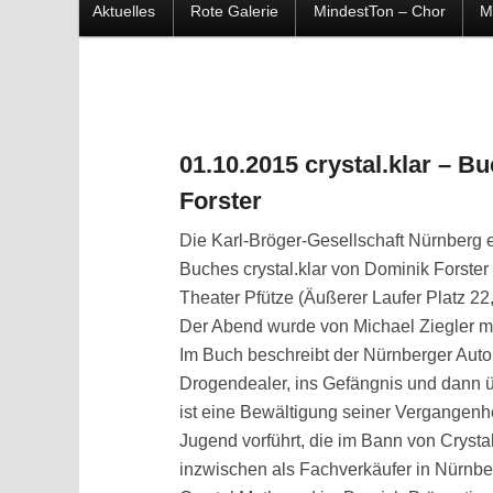
Hauptmenü
Aktuelles
Rote Galerie
MindestTon – Chor
M
Zum
Zum
Inhalt
sekundären
wechseln
Inhalt
01.10.2015 crystal.klar – B
Forster
wechseln
Die Karl-Bröger-Gesellschaft Nürnberg e
Buches crystal.klar von Dominik Forste
Theater Pfütze (Äußerer Laufer Platz 2
Der Abend wurde von Michael Ziegler m
Im Buch beschreibt der Nürnberger Auto
Drogendealer, ins Gefängnis und dann ü
ist eine Bewältigung seiner Vergangenhei
Jugend vorführt, die im Bann von Crystal 
inzwischen als Fachverkäufer in Nürnbe