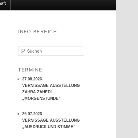
aft
INFO-BEREICH
S
u
c
h
TERMINE
e
n
27.08.2026
VERNISSAGE AUSSTELLUNG
ZAHRA ZAHEDI
„MORGENSTUNDE“
25.07.2026
VERNISSAGE AUSSTELLUNG
„AUSDRUCK UND STIMME“