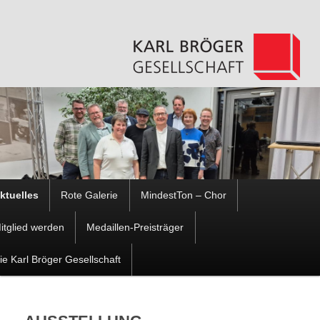
Hauptmenü
ktuelles
Rote Galerie
MindestTon – Chor
Zum
Zum
itglied werden
Medaillen-Preisträger
Inhalt
sekundären
ie Karl Bröger Gesellschaft
wechseln
Inhalt
wechseln