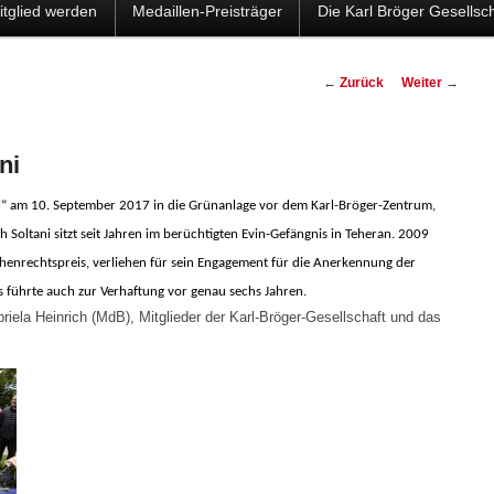
itglied werden
Medaillen-Preisträger
Die Karl Bröger Gesellsch
Beitragsnavigation
←
Zurück
Weiter
→
ni
ni“ am 10. September 2017 in die Grünanlage vor dem Karl-Bröger-Zentrum,
 Soltani sitzt seit Jahren im berüchtigten Evin-Gefängnis in Teheran. 2009
enrechtspreis, verliehen für sein Engagement für die Anerkennung der
s führte auch zur Verhaftung vor genau sechs Jahren.
riela Heinrich (MdB), Mitglieder der Karl-Bröger-Gesellschaft und das