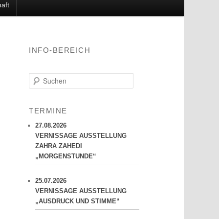
aft
INFO-BEREICH
S
u
c
h
TERMINE
e
n
27.08.2026
VERNISSAGE AUSSTELLUNG
ZAHRA ZAHEDI
„MORGENSTUNDE“
25.07.2026
VERNISSAGE AUSSTELLUNG
„AUSDRUCK UND STIMME“