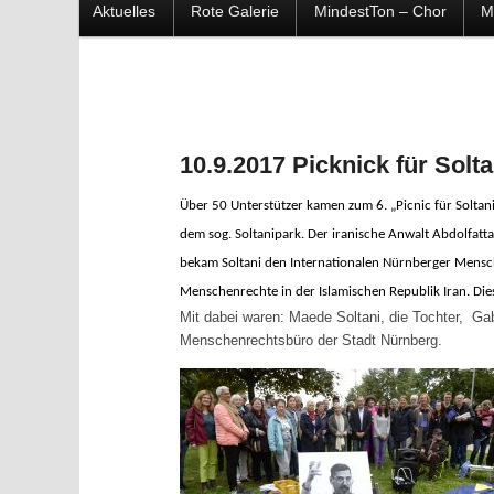
Hauptmenü
Aktuelles
Rote Galerie
MindestTon – Chor
M
Zum
Zum
Inhalt
sekundären
wechseln
Inhalt
10.9.2017 Picknick für Solta
wechseln
Über 50 Unterstützer kamen zum 6. „Picnic für Solta
dem sog. Soltanipark. Der iranische Anwalt Abdolfattah
bekam Soltani den Internationalen Nürnberger Mensch
Menschenrechte in der Islamischen Republik Iran. Die
Mit dabei waren: Maede Soltani, die Tochter, Gab
Menschenrechtsbüro der Stadt Nürnberg.