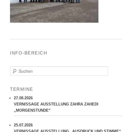
INFO-BEREICH
S
u
c
h
TERMINE
e
n
27.08.2026
VERNISSAGE AUSSTELLUNG ZAHRA ZAHEDI
„MORGENSTUNDE“
25.07.2026
VERNISSAGE AUSSTELLUNG „AUSDRUCK UND STIMME“