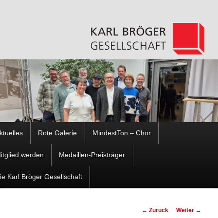
Hauptmenü
ktuelles
Rote Galerie
MindestTon – Chor
Zum
Zum
itglied werden
Medaillen-Preisträger
Inhalt
sekundären
ie Karl Bröger Gesellschaft
wechseln
Inhalt
Beitragsnavigation
←
Zurück
Weiter
→
wechseln