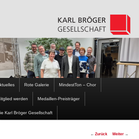
Hauptmenü
ktuelles
Rote Galerie
MindestTon – Chor
Zum
Zum
itglied werden
Medaillen-Preisträger
Inhalt
sekundären
ie Karl Bröger Gesellschaft
wechseln
Inhalt
Beitragsnavigation
←
Zurück
Weiter
→
wechseln