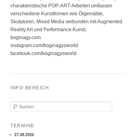
charakteristische POP-ART-Arbeiten umfassen
verschiedene Kunstformen wie Ölgemälde,
Skulpturen, Mixed Media verbunden mit Augmented
Reality Art und Performance-Kunst.
boginagy.com
instagram.com/boginagysworld
facebook.com/boginagysworld
INFO-BEREICH
S
u
c
h
TERMINE
e
n
27.08.2026