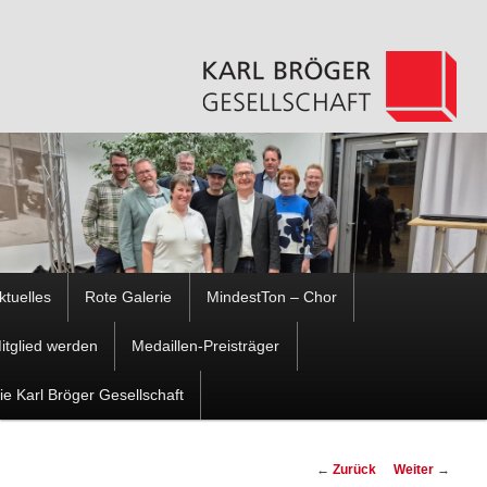
Hauptmenü
ktuelles
Rote Galerie
MindestTon – Chor
Zum
Zum
itglied werden
Medaillen-Preisträger
Inhalt
sekundären
ie Karl Bröger Gesellschaft
wechseln
Inhalt
Beitragsnavigation
←
Zurück
Weiter
→
wechseln