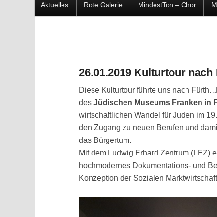
Hauptmenü
Aktuelles
Rote Galerie
MindestTon – Chor
M
Zum
Zum
Inhalt
sekundären
wechseln
Inhalt
26.01.2019 Kulturtour nach 
wechseln
Diese Kulturtour führte uns nach Fürth.
des
Jüdischen Museums Franken in F
wirtschaftlichen Wandel für Juden im 19
den Zugang zu neuen Berufen und damit 
das Bürgertum.
Mit dem Ludwig Erhard Zentrum (LEZ) ent
hochmodernes Dokumentations- und Be
Konzeption der Sozialen Marktwirtschaft