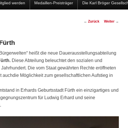
itglied werden
Medaillen-Preisträger
Die Karl Bröger Gesellsch
Beitragsnavigation
←
Zurück
Weiter
→
Fürth
 „Bürgerwelten“ heißt die neue Dauerausstellungsabteilung
ürth.
Diese Abteilung beleuchtet den sozialen und
. Jahrhundert. Die vom Staat gewährten Rechte eröffneten
auchdie Möglichkeit zum gesellschaftlichen Aufstieg in
stand in Erhards Geburtsstadt Fürth ein einzigartiges und
gegnungszentrum für Ludwig Erhard und seine
.