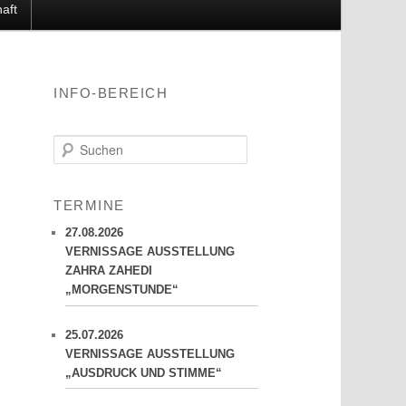
aft
INFO-BEREICH
S
u
c
h
TERMINE
e
n
27.08.2026
VERNISSAGE AUSSTELLUNG
ZAHRA ZAHEDI
„MORGENSTUNDE“
25.07.2026
VERNISSAGE AUSSTELLUNG
„AUSDRUCK UND STIMME“