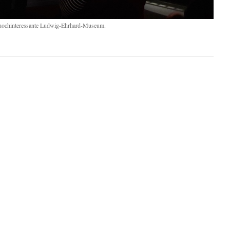
se hochinteressante Ludwig-Ehrhard-Museum.