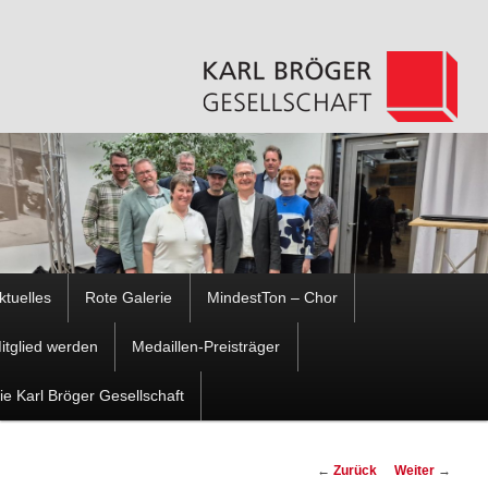
Hauptmenü
ktuelles
Rote Galerie
MindestTon – Chor
Zum
Zum
itglied werden
Medaillen-Preisträger
Inhalt
sekundären
ie Karl Bröger Gesellschaft
wechseln
Inhalt
Beitragsnavigation
←
Zurück
Weiter
→
wechseln