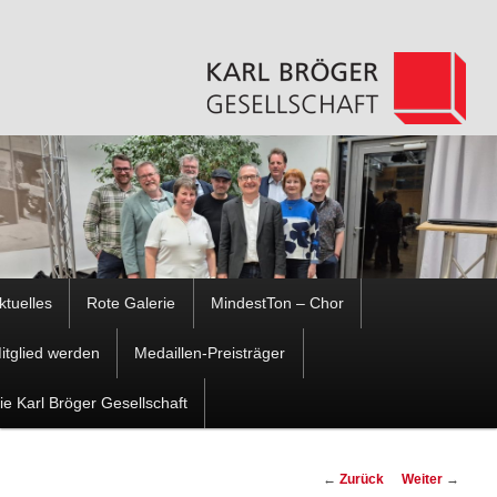
Hauptmenü
ktuelles
Rote Galerie
MindestTon – Chor
Zum
Zum
itglied werden
Medaillen-Preisträger
Inhalt
sekundären
ie Karl Bröger Gesellschaft
wechseln
Inhalt
Beitragsnavigation
←
Zurück
Weiter
→
wechseln