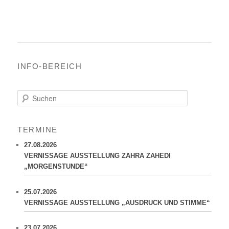
INFO-BEREICH
S
u
c
h
TERMINE
e
n
27.08.2026
VERNISSAGE AUSSTELLUNG ZAHRA ZAHEDI
„MORGENSTUNDE“
25.07.2026
VERNISSAGE AUSSTELLUNG „AUSDRUCK UND STIMME“
23.07.2026