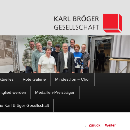
Hauptmenü
ktuelles
Rote Galerie
MindestTon – Chor
Zum
Zum
itglied werden
Medaillen-Preisträger
Inhalt
sekundären
ie Karl Bröger Gesellschaft
wechseln
Inhalt
Beitragsnavigation
←
Zurück
Weiter
→
wechseln