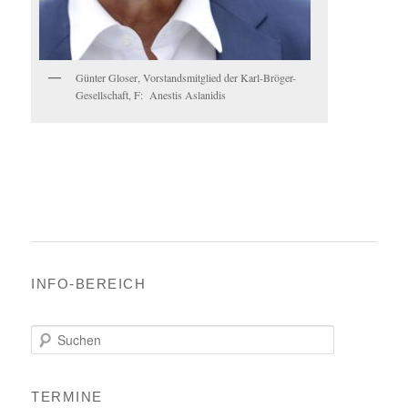
Günter Gloser, Vorstandsmitglied der Karl-Bröger-
Gesellschaft, F: Anestis Aslanidis
INFO-BEREICH
S
u
c
h
TERMINE
e