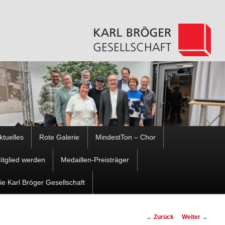
Hauptmenü
ktuelles
Rote Galerie
MindestTon – Chor
Zum
Zum
itglied werden
Medaillen-Preisträger
Inhalt
sekundären
ie Karl Bröger Gesellschaft
wechseln
Inhalt
Beitragsnavigation
←
Zurück
Weiter
→
wechseln