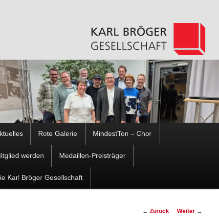
Hauptmenü
ktuelles
Rote Galerie
MindestTon – Chor
Zum
Zum
itglied werden
Medaillen-Preisträger
Inhalt
sekundären
ie Karl Bröger Gesellschaft
wechseln
Inhalt
Beitragsnavigation
←
Zurück
Weiter
→
wechseln