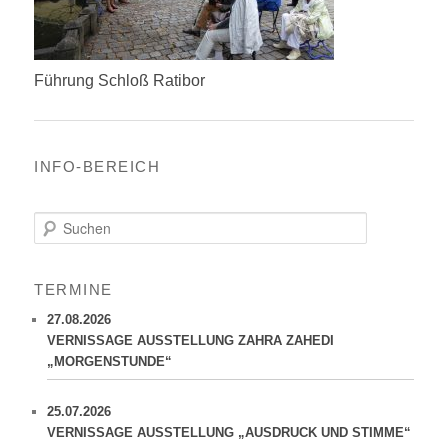
Führung Schloß Ratibor
INFO-BEREICH
S
u
c
h
TERMINE
e
n
27.08.2026
VERNISSAGE AUSSTELLUNG ZAHRA ZAHEDI
„MORGENSTUNDE“
25.07.2026
VERNISSAGE AUSSTELLUNG „AUSDRUCK UND STIMME“