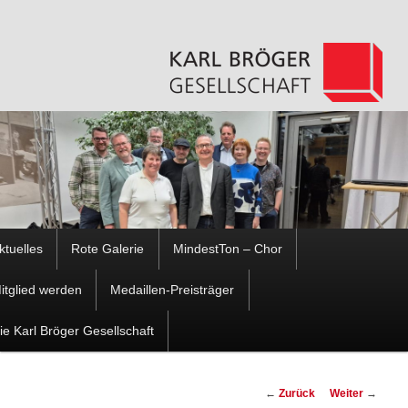
Hauptmenü
ktuelles
Rote Galerie
MindestTon – Chor
Zum
Zum
itglied werden
Medaillen-Preisträger
Inhalt
sekundären
ie Karl Bröger Gesellschaft
wechseln
Inhalt
Beitragsnavigation
←
Zurück
Weiter
→
wechseln