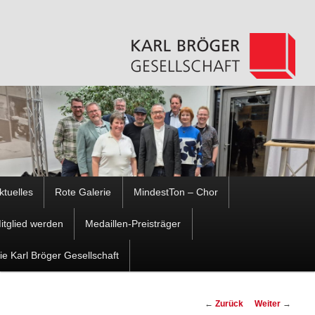
Hauptmenü
ktuelles
Rote Galerie
MindestTon – Chor
Zum
Zum
itglied werden
Medaillen-Preisträger
Inhalt
sekundären
ie Karl Bröger Gesellschaft
wechseln
Inhalt
Beitragsnavigation
←
Zurück
Weiter
→
wechseln