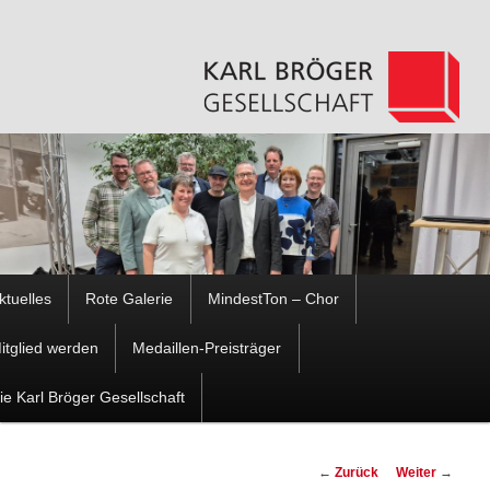
Hauptmenü
ktuelles
Rote Galerie
MindestTon – Chor
Zum
Zum
itglied werden
Medaillen-Preisträger
Inhalt
sekundären
ie Karl Bröger Gesellschaft
wechseln
Inhalt
Beitragsnavigation
←
Zurück
Weiter
→
wechseln