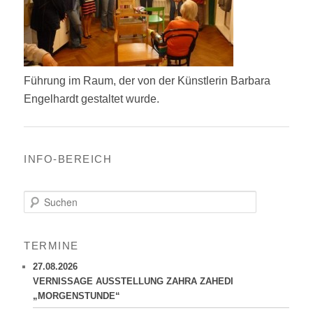
Führung im Raum, der von der Künstlerin Barbara
Engelhardt gestaltet wurde.
INFO-BEREICH
S
u
c
h
TERMINE
e
n
27.08.2026
VERNISSAGE AUSSTELLUNG ZAHRA ZAHEDI
„MORGENSTUNDE“