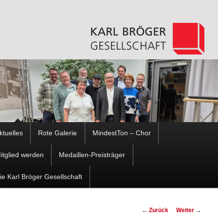
Hauptmenü
ktuelles
Rote Galerie
MindestTon – Chor
Zum
Zum
itglied werden
Medaillen-Preisträger
Inhalt
sekundären
ie Karl Bröger Gesellschaft
wechseln
Inhalt
Beitragsnavigation
←
Zurück
Weiter
→
wechseln