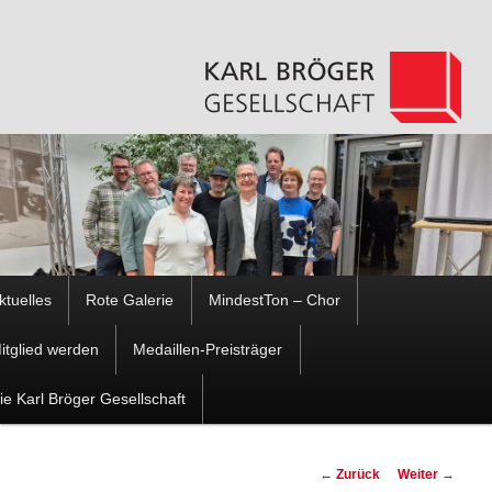
Hauptmenü
ktuelles
Rote Galerie
MindestTon – Chor
Zum
Zum
itglied werden
Medaillen-Preisträger
Inhalt
sekundären
ie Karl Bröger Gesellschaft
wechseln
Inhalt
Beitragsnavigation
←
Zurück
Weiter
→
wechseln