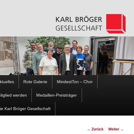
Hauptmenü
ktuelles
Rote Galerie
MindestTon – Chor
Zum
Zum
itglied werden
Medaillen-Preisträger
Inhalt
sekundären
ie Karl Bröger Gesellschaft
wechseln
Inhalt
Beitragsnavigation
←
Zurück
Weiter
→
wechseln