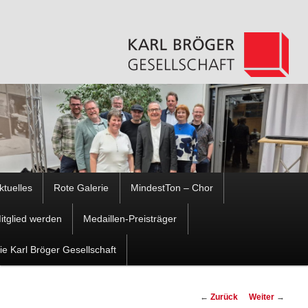
Hauptmenü
ktuelles
Rote Galerie
MindestTon – Chor
Zum
Zum
itglied werden
Medaillen-Preisträger
Inhalt
sekundären
ie Karl Bröger Gesellschaft
wechseln
Inhalt
Beitragsnavigation
←
Zurück
Weiter
→
wechseln