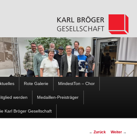
Hauptmenü
ktuelles
Rote Galerie
MindestTon – Chor
Zum
Zum
itglied werden
Medaillen-Preisträger
Inhalt
sekundären
ie Karl Bröger Gesellschaft
wechseln
Inhalt
Beitragsnavigation
←
Zurück
Weiter
→
wechseln