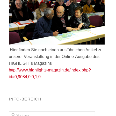
Hier finden Sie noch einen ausführlichen Artikel zu
unserer Veranstaltung in der Online-Ausgabe des
HiGHLiGHTs Magazins
http://www.highlights-magazin.de/index.php?
id=0,9084,0,0,1,0
INFO-BEREICH
S