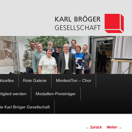
Hauptmenü
ktuelles
Rote Galerie
MindestTon – Chor
Zum
Zum
itglied werden
Medaillen-Preisträger
Inhalt
sekundären
ie Karl Bröger Gesellschaft
wechseln
Inhalt
Beitragsnavigation
←
Zurück
Weiter
→
wechseln