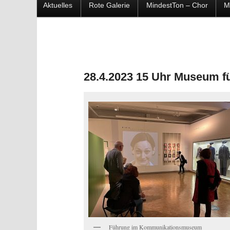
Hauptmenü
Aktuelles
Rote Galerie
MindestTon – Chor
M
Zum
Zum
Inhalt
sekundären
wechseln
Inhalt
28.4.2023 15 Uhr Museum f
wechseln
Führung im Kommunikationsmuseum