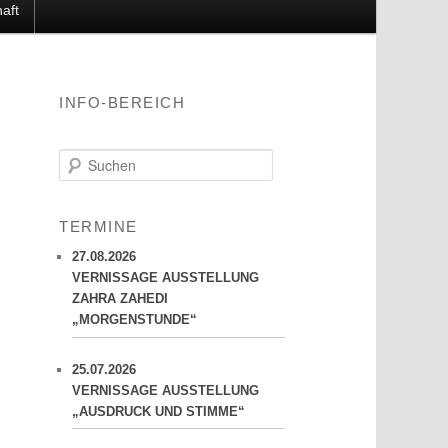
aft
INFO-BEREICH
S
u
c
h
TERMINE
e
n
27.08.2026
VERNISSAGE AUSSTELLUNG
ZAHRA ZAHEDI
„MORGENSTUNDE“
25.07.2026
VERNISSAGE AUSSTELLUNG
„AUSDRUCK UND STIMME“