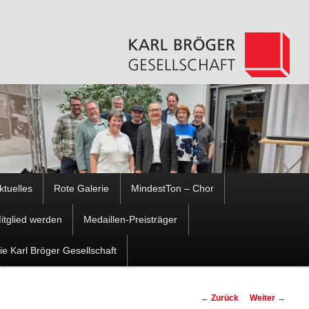
Hauptmenü
ktuelles
Rote Galerie
MindestTon – Chor
Zum
Zum
itglied werden
Medaillen-Preisträger
Inhalt
sekundären
ie Karl Bröger Gesellschaft
wechseln
Inhalt
Beitragsnavigation
←
Zurück
Weiter
→
wechseln