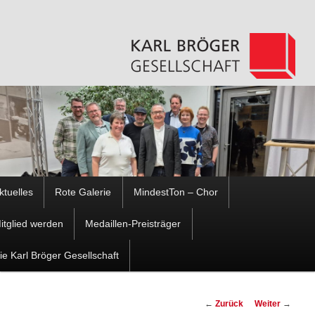
Hauptmenü
ktuelles
Rote Galerie
MindestTon – Chor
Zum
Zum
itglied werden
Medaillen-Preisträger
Inhalt
sekundären
ie Karl Bröger Gesellschaft
wechseln
Inhalt
Beitragsnavigation
←
Zurück
Weiter
→
wechseln