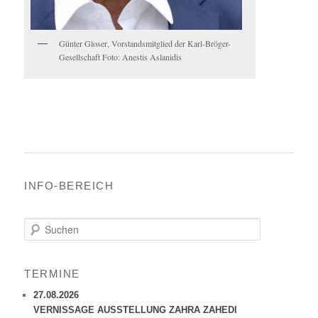
Günter Gloser, Vorstandsmitglied der Karl-Bröger-
Gesellschaft Foto: Anestis Aslanidis
INFO-BEREICH
S
u
c
h
TERMINE
e
n
27.08.2026
VERNISSAGE AUSSTELLUNG ZAHRA ZAHEDI