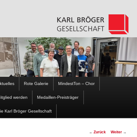
Hauptmenü
ktuelles
Rote Galerie
MindestTon – Chor
Zum
Zum
itglied werden
Medaillen-Preisträger
Inhalt
sekundären
ie Karl Bröger Gesellschaft
wechseln
Inhalt
Beitragsnavigation
←
Zurück
Weiter
→
wechseln