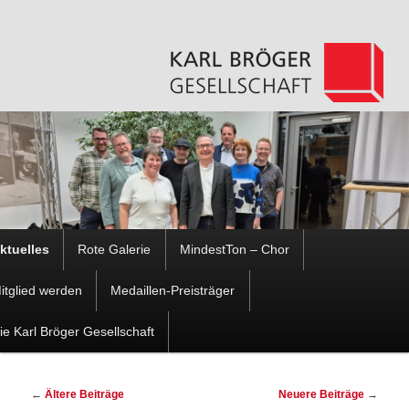
Hauptmenü
ktuelles
Rote Galerie
MindestTon – Chor
Zum
Zum
itglied werden
Medaillen-Preisträger
Inhalt
sekundären
ie Karl Bröger Gesellschaft
wechseln
Inhalt
Beitragsnavigation
←
Ältere Beiträge
Neuere Beiträge
→
wechseln